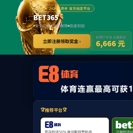
首页
集团概况
集团简介
董事长寄语
领导班子
组织架构
管理机构
子公司简介
集团新闻
公司新闻