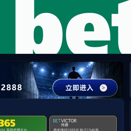
英国威廉希尔公司_williamhill官网_中文网