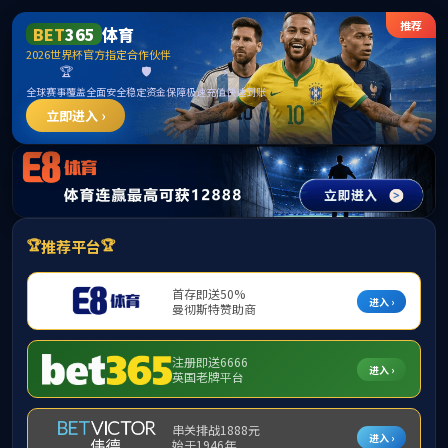
英国威廉希尔公司_williamhill官网_中文网
站
首页
集团概况
集团简介
董事长寄语
领导班子
组织架构
管理机构
子公司简介
集团新闻